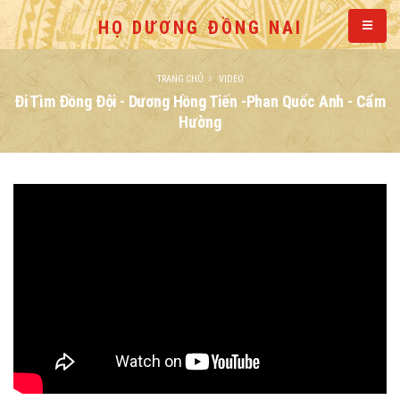
HỌ DƯƠNG ĐỒNG NAI
TRANG CHỦ
VIDEO
Đi Tìm Đồng Đội - Dương Hồng Tiến -Phan Quốc Anh - Cẩm
Hường