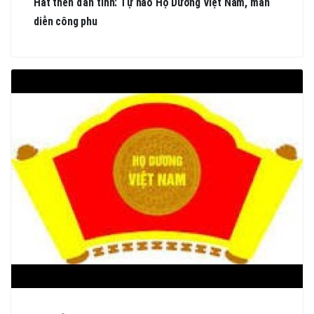
Hát then đàn tính: Tự hào Họ Dương Việt Nam, màn
diễn công phu