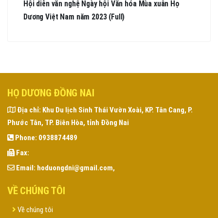
Hội diễn văn nghệ Ngày hội Văn hóa Mùa xuân Họ
Dương Việt Nam năm 2023 (Full)
HỌ DƯƠNG ĐỒNG NAI
Địa chỉ:
Khu Du lịch Sinh Thái Vườn Xoài, KP. Tân Cang, P.
Phước Tân, TP. Biên Hòa, tỉnh Đồng Nai
Phone:
0938874489
Fax:
Email:
hoduongdni@gmail.com,
VỀ CHÚNG TÔI
Về chúng tôi