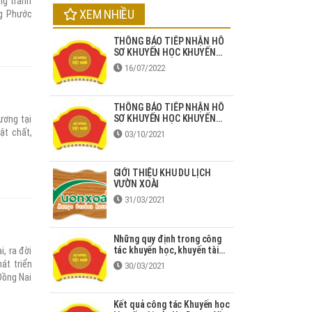
ng tránh
XEM NHIỀU
ng Phước
thành thị
 là điểm
THÔNG BÁO TIẾP NHẬN HỒ
SƠ KHUYẾN HỌC KHUYẾN
 chức sự
TÀI HỌ DƯƠNG NĂM 2022
16/07/2022
THÔNG BÁO TIẾP NHẬN HỒ
SƠ KHUYẾN HỌC KHUYẾN
ương tại
TÀI HỌ DƯƠNG NĂM 2021
ật chất,
03/10/2021
GIỚI THIỆU KHU DU LỊCH
VƯỜN XOÀI
31/03/2021
Những quy định trong công
tác khuyến học, khuyến tài
, ra đời
năm 2020
át triển
30/03/2021
Đồng Nai
người họ
nh phúc,
Kết quả công tác Khuyến học