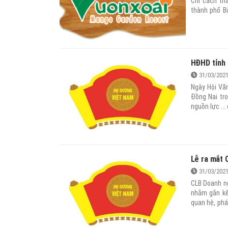
Chỉ cách th
thành phố B
Tân, thành p
ồn ào náo nh
đến lý tưởng
kiện”.
HĐHD tỉnh 
31/03/202
Ngày Hội Vă
Đồng Nai tro
nguồn lực ...
Lễ ra mắt 
31/03/202
CLB Doanh ng
nhằm gắn kế
quan hệ, phá
xóa đói, gi
Dương” của 