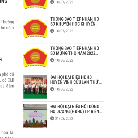
ỒNG
16/07/2022
THÔNG BÁO TIẾP NHẬN HỒ
t Thường
SƠ KHUYẾN HỌC KHUYẾN
 thọ năm
TÀI HỌ DƯƠNG NĂM 2022
16/07/2022
THÔNG BÁO TIẾP NHẬN HỒ
SƠ MỪNG THỌ NĂM 2023
TẠI ĐỒNG NAI
G
10/06/2022
h phố đã
ĐẠI HỘI ĐẠI BIỂU HĐHD
, có CLB
HUYỆN VĨNH CỬU LẦN THỨ 2
 tọa đàm
NHIỆM KỲ 2022-2027
10/06/2022
 áp dụng
ĐẠI HỘI ĐẠI BIỂU HỘI ĐỒNG
HỌ DƯƠNG (HĐHD) TP. BIÊN
HÒA LẦN THỨ II NHIỆM KỲ
21/03/2022
2022-2027
 hoa lá.