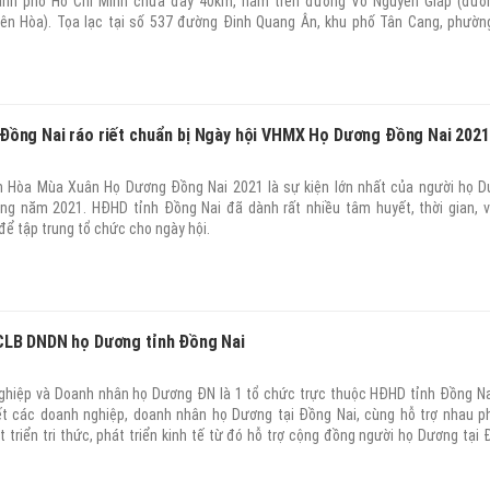
ành phố Hồ Chí Minh chưa đầy 40km, nằm trên đường Võ Nguyên Giáp (đườ
iên Hòa). Tọa lạc tại số 537 đường Đinh Quang Ân, khu phố Tân Cang, phườ
hố Biên Hòa, tỉnh Đồng Nai nhưng nơi đây lại có không gian yên bình xa rời với 
iệt. Không khí trong lành của một miền xanh mướt rộng lớn trên 50ha. Vườn Xoài
 cho du khách “Tham quan sở thú, dã ngoại, giải trí, nghỉ dưỡng, ẩm thực & tổ
Đồng Nai ráo riết chuẩn bị Ngày hội VHMX Họ Dương Đồng Nai 2021
1
n Hòa Mùa Xuân Họ Dương Đồng Nai 2021 là sự kiện lớn nhất của người họ D
ng năm 2021. HĐHD tỉnh Đồng Nai đã dành rất nhiều tâm huyết, thời gian, v
 để tập trung tổ chức cho ngày hội.
CLB DNDN họ Dương tỉnh Đồng Nai
1
hiệp và Doanh nhân họ Dương ĐN là 1 tổ chức trực thuộc HĐHD tỉnh Đồng Nai
t các doanh nghiệp, doanh nhân họ Dương tại Đồng Nai, cùng hỗ trợ nhau ph
t triển tri thức, phát triển kinh tế từ đó hỗ trợ cộng đồng người họ Dương tại 
ảm nghèo theo tinh thần của chương trình “Thập kỷ xóa đói giảm nghèo cho 
HĐHD Việt Nam và giúp đỡ lẫn nhau để người họ Dương có đời sống ấm no, hạ