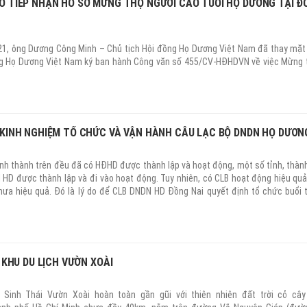
 TIẾP NHẬN HỒ SƠ MỪNG THỌ NGƯỜI CAO TUỔI HỌ DƯƠNG TẠI Đ
1
21, ông Dương Công Minh – Chủ tịch Hội đồng Họ Dương Việt Nam đã thay mặ
ng Họ Dương Việt Nam ký ban hành Công văn số 455/CV-HĐHDVN về việc Mừng
KINH NGHIỆM TỔ CHỨC VÀ VẬN HÀNH CÂU LẠC BỘ DNDN HỌ DƯƠN
1
ỉnh thành trên đều đã có HĐHD được thành lập và hoạt động, một số tỉnh, thàn
HD được thành lập và đi vào hoạt động. Tuy nhiên, có CLB hoạt động hiệu quả
hưa hiệu quả. Đó là lý do để CLB DNDN HD Đồng Nai quyết định tổ chức buổi
mô hình tối ưu, đem lại hiệu quả cao nhất để các CLB DNDN HD điều chỉnh và
mình.
U KHU DU LỊCH VƯỜN XOÀI
1
 Sinh Thái Vườn Xoài hoàn toàn gần gũi với thiên nhiên đất trời cỏ cây