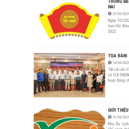
THÔNG BÁO
NAI
07/05/202
Ngày 7/5/20
trực Hội đồ
2022.
TỌA ĐÀM: 
14/04/202
Tất cả các t
có CLB DNDN 
hoạt động c
nhằm tìm ra 
cho CLB của 
GIỚI THIỆ
31/03/202
Khu Du Lịch