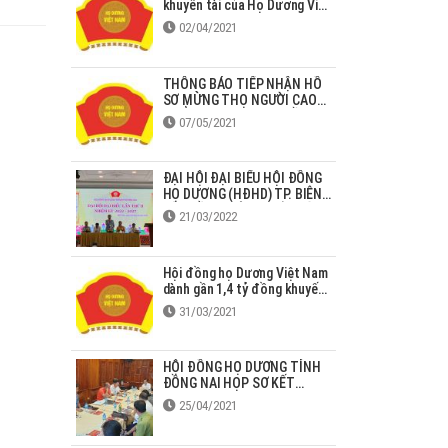
khuyến tài của Họ Dương Việt
Nam giai đoạn 2013 – 2020
02/04/2021
THÔNG BÁO TIẾP NHẬN HỒ
SƠ MỪNG THỌ NGƯỜI CAO
TUỔI HỌ DƯƠNG TẠI ĐỒNG
07/05/2021
NAI
ĐẠI HỘI ĐẠI BIỂU HỘI ĐỒNG
HỌ DƯƠNG (HĐHD) TP. BIÊN
HÒA LẦN THỨ II NHIỆM KỲ
21/03/2022
2022-2027
Hội đồng họ Dương Việt Nam
dành gần 1,4 tỷ đồng khuyến
học, khuyến tài cho con em
31/03/2021
tại Bắc Giang
HỘI ĐỒNG HỌ DƯƠNG TỈNH
ĐỒNG NAI HỌP SƠ KẾT
HOẠT ĐỘNG QUÝ I NĂM 2021
25/04/2021