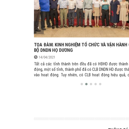
NGƯỜI CAO
TỌA ĐÀM: KINH NGHIỆM TỔ CHỨC VÀ VẬN HÀNH
BỘ DNDN HỌ DƯƠNG
14/04/2021
Hội đồng Họ Dương
Tất cả các tỉnh thành trên đều đã có HĐHD được thành 
Dương Việt Nam ký
động, một số tỉnh, thành phố đã có CLB DNDN HD được thà
g thọ năm 2022.
vào hoạt động. Tuy nhiên, có CLB hoạt động hiệu quả, 
động chưa hiệu quả. Đó là lý do để CLB DNDN HD Đồng Na
tổ chức buổi tọa đàm nhằm tìm ra mô hình tối ưu, đem l
cao nhất để các CLB DNDN HD điều chỉnh và áp dụng 
mình.