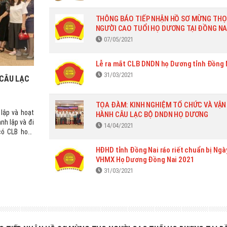
THÔNG BÁO TIẾP NHẬN HỒ SƠ MỪNG THỌ
NGƯỜI CAO TUỔI HỌ DƯƠNG TẠI ĐỒNG NA
07/05/2021
Lễ ra mắt CLB DNDN họ Dương tỉnh Đồng 
31/03/2021
 CÂU LẠC
GIỚI THIỆU KHU DU LỊCH VƯỜN XOÀI
31/03/2021
Khu Du Lịch Sinh Thái Vườn Xoài hoàn toàn gần gũi với thiên nhiê
TỌA ĐÀM: KINH NGHIỆM TỔ CHỨC VÀ VẬN
lập và hoạt
trời cỏ cây hoa lá. Chỉ cách thành phố Hồ Chí Minh chưa đầy 
HÀNH CÂU LẠC BỘ DNDN HỌ DƯƠNG
nh lập và đi
nằm trên đường Võ Nguyên Giáp (đường tránh thành phố Biên 
14/04/2021
có CLB hoạt
Tọa lạc tại số 537 đường Đinh Quang Ân, khu phố Tân C
i quyết định
phường Phước Tân, thành phố Biên Hòa, tỉnh Đồng Nai nhưng nơ
HĐHD tỉnh Đồng Nai ráo riết chuẩn bị Ngà
ại hiệu quả
lại có không gian yên bình xa rời với thành thị ồn ào náo nhiệt. 
VHMX Họ Dương Đồng Nai 2021
cho CLB của
khí trong lành của một miền xanh mướt rộng lớn trên 50ha. Vườn
là điểm đến lý tưởng cho du khách “Tham quan sở thú, dã ngoại,
31/03/2021
trí, nghỉ dưỡng, ẩm thực & tổ chức sự kiện”.