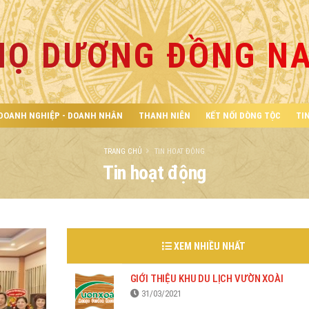
HỌ DƯƠNG ĐỒNG NA
DOANH NGHIỆP - DOANH NHÂN
THANH NIÊN
KẾT NỐI DÒNG TỘC
TI
TRANG CHỦ
TIN HOẠT ĐỘNG
Tin hoạt động
XEM NHIỀU NHẤT
GIỚI THIỆU KHU DU LỊCH VƯỜN XOÀI
31/03/2021