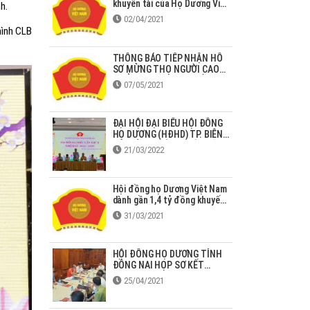
khuyến tài của Họ Dương Việt
h.
Nam giai đoạn 2013 – 2020
02/04/2021
hình CLB
THÔNG BÁO TIẾP NHẬN HỒ
SƠ MỪNG THỌ NGƯỜI CAO
TUỔI HỌ DƯƠNG TẠI ĐỒNG
07/05/2021
NAI
ĐẠI HỘI ĐẠI BIỂU HỘI ĐỒNG
HỌ DƯƠNG (HĐHD) TP. BIÊN
HÒA LẦN THỨ II NHIỆM KỲ
21/03/2022
2022-2027
Hội đồng họ Dương Việt Nam
dành gần 1,4 tỷ đồng khuyến
học, khuyến tài cho con em
31/03/2021
tại Bắc Giang
HỘI ĐỒNG HỌ DƯƠNG TỈNH
ĐỒNG NAI HỌP SƠ KẾT
HOẠT ĐỘNG QUÝ I NĂM 2021
25/04/2021