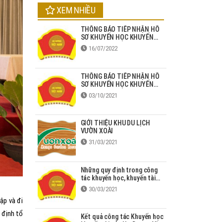
XEM NHIỀU
THÔNG BÁO TIẾP NHẬN HỒ
SƠ KHUYẾN HỌC KHUYẾN
TÀI HỌ DƯƠNG NĂM 2022
16/07/2022
THÔNG BÁO TIẾP NHẬN HỒ
SƠ KHUYẾN HỌC KHUYẾN
TÀI HỌ DƯƠNG NĂM 2021
03/10/2021
GIỚI THIỆU KHU DU LỊCH
VƯỜN XOÀI
31/03/2021
Những quy định trong công
tác khuyến học, khuyến tài
năm 2020
30/03/2021
ập và đi
 định tổ
Kết quả công tác Khuyến học