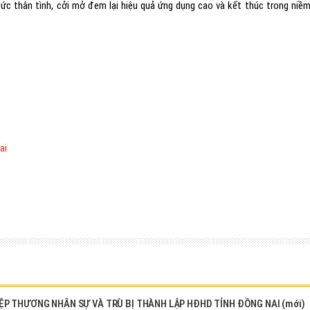
sức thân tình, cởi mở đem lại hiệu quả ứng dụng cao và kết thúc trong niềm
ai
IỆP THƯƠNG NHÂN SỰ VÀ TRÙ BỊ THÀNH LẬP HĐHD TỈNH ĐỒNG NAI (mới)