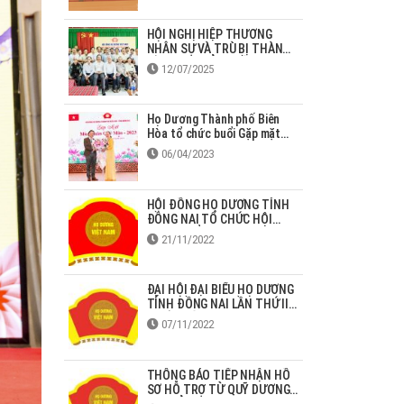
HỘI NGHỊ HIỆP THƯƠNG
NHÂN SỰ VÀ TRÙ BỊ THÀNH
LẬP HĐHD TỈNH ĐỒNG NAI
12/07/2025
(mới)
Họ Dương Thành phố Biên
Hòa tổ chức buổi Gặp mặt
mùa Xuân Quý Mão - 2023
06/04/2023
HỘI ĐỒNG HỌ DƯƠNG TỈNH
ĐỒNG NAI TỔ CHỨC HỘI
NGHỊ TRIỂN KHAI NGHỊ
21/11/2022
QUYẾT ĐẠI HỘI
ĐẠI HỘI ĐẠI BIỂU HỌ DƯƠNG
TỈNH ĐỒNG NAI LẦN THỨ II,
NHIỆM KỲ 2022-2027
07/11/2022
THÔNG BÁO TIẾP NHẬN HỒ
SƠ HỖ TRỢ TỪ QUỸ DƯƠNG
HUY ĐỈNH NĂM 2022