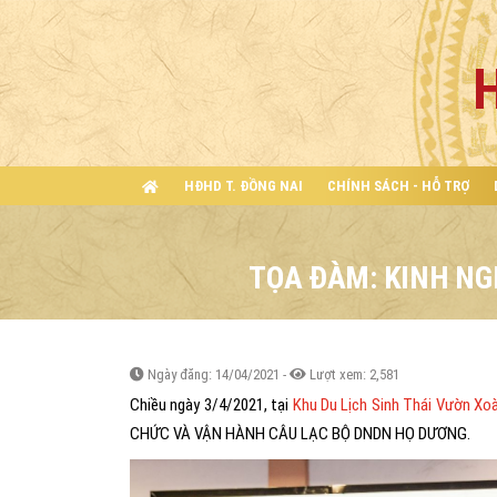
HĐHD T. ĐỒNG NAI
CHÍNH SÁCH - HỖ TRỢ
TỌA ĐÀM: KINH NG
Ngày đăng: 14/04/2021 -
Lượt xem: 2,581
Chiều ngày 3/4/2021, tại
Khu Du Lịch Sinh Thái Vườn Xoà
CHỨC VÀ VẬN HÀNH CÂU LẠC BỘ DNDN HỌ DƯƠNG.