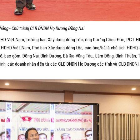
hắng - Chủ tcichj CLB DNDN Họ Dương Đồng Nai
HD Việt Nam, trưởng ban Xây dựng dòng tộc; ông Dương Công Đức, PCT H
 HĐHD Việt Nam, Phó ban Xây dựng dòng tộc; các ông/bà là chủ tịch HĐHD, 
, bao gồm: Đồng Nai, Bình Dương, Bà Rịa Vũng Tàu,, Lâm Đồng, Bình Thuận, T
í Minh; các doanh nhân đến từ các CLB DNDN Họ Dương các tỉnh và CLB DNDN