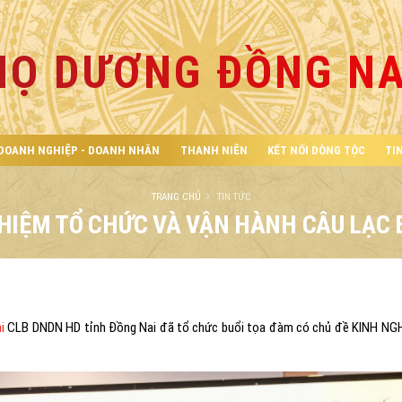
HỌ DƯƠNG ĐỒNG NA
DOANH NGHIỆP - DOANH NHÂN
THANH NIÊN
KẾT NỐI DÒNG TỘC
TI
TRANG CHỦ
TIN TỨC
HIỆM TỔ CHỨC VÀ VẬN HÀNH CÂU LẠC
i
CLB DNDN HD tỉnh Đồng Nai đã tổ chức buổi tọa đàm có chủ đề KINH NG