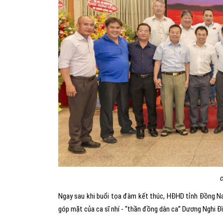
c
Ngay sau khi buổi tọa đàm kết thúc, HĐHD tỉnh Đồng Nai 
góp mặt của ca sĩ nhí - “thần đồng dân ca” Dương Nghi Đ