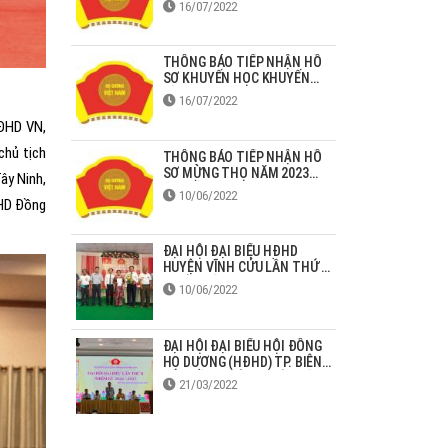
16/07/2022
THÔNG BÁO TIẾP NHẬN HỒ
SƠ KHUYẾN HỌC KHUYẾN
TÀI HỌ DƯƠNG NĂM 2022
16/07/2022
ĐHD VN,
chủ tịch
THÔNG BÁO TIẾP NHẬN HỒ
SƠ MỪNG THỌ NĂM 2023
ây Ninh,
TẠI ĐỒNG NAI
10/06/2022
 HD Đồng
ĐẠI HỘI ĐẠI BIỂU HĐHD
HUYỆN VĨNH CỬU LẦN THỨ 2
NHIỆM KỲ 2022-2027
10/06/2022
ĐẠI HỘI ĐẠI BIỂU HỘI ĐỒNG
HỌ DƯƠNG (HĐHD) TP. BIÊN
HÒA LẦN THỨ II NHIỆM KỲ
21/03/2022
2022-2027