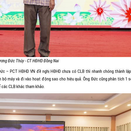
ương Đức Thúy - CT HĐHD Đồng Nai
 Đức – PCT HĐHD VN đề nghị HĐHD chưa có CLB thì nhanh chóng thành lậ
n bộ máy và đi vào hoạt động sao cho hiệu quả. Ông Đức cũng phân tích 1 
 các CLB khác tham khảo.