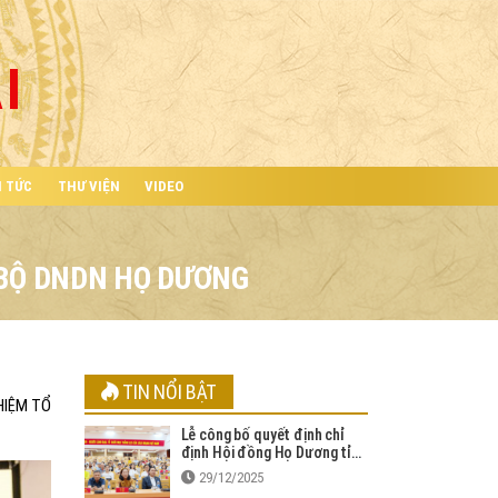
I
N TỨC
THƯ VIỆN
VIDEO
 BỘ DNDN HỌ DƯƠNG
TIN NỔI BẬT
HIỆM TỔ
Lễ công bố quyết định chỉ
định Hội đồng Họ Dương tỉnh
Đồng Nai mới
29/12/2025