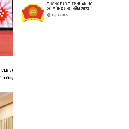
THÔNG BÁO TIẾP NHẬN HỒ
SƠ MỪNG THỌ NĂM 2023
TẠI ĐỒNG NAI
10/06/2022
p CLB và
số những