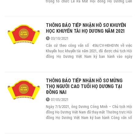
trọng tổ chức Lễ Ra Mắt Hội đồng Họ Dương Liên
Huyện Tân Phú - Định Quán nhiệm kỳ 2022-2027 (tại Xã
Tà Lài, huyện Tân Phú).
THÔNG BÁO TIẾP NHẬN HỒ SƠ KHUYẾN
HỌC KHUYẾN TÀI HỌ DƯƠNG NĂM 2021
03/10/2021
Căn cứ theo công văn số 456/CV-HĐHDVN về việc
Khuyến học khuyến tài năm 2021, đã được chủ tịch Hội
đồng Họ Dương Việt Nam ký ban hành vào ngày
10/5/2021 về công tác Khuyến học khuyến tài họ
Dương Việt Nam năm 2021, nay HĐHD tỉnh Đồng Nai xin
thông báo việc tiếp nhận hồ sơ xét duyệt học bổng từ
quỹ Khuyến học khuyến tài và mừng thọ của HĐHD Việt
THÔNG BÁO TIẾP NHẬN HỒ SƠ MỪNG
Nam như sau.
THỌ NGƯỜI CAO TUỔI HỌ DƯƠNG TẠI
ĐỒNG NAI
07/05/2021
Ngày 7/5/2021, ông Dương Công Minh – Chủ tịch Hội
đồng Họ Dương Việt Nam đã thay mặt Thường trực Hội
đồng Họ Dương Việt Nam ký ban hành Công văn số
455/CV-HĐHDVN về việc Mừng thọ năm 2022.