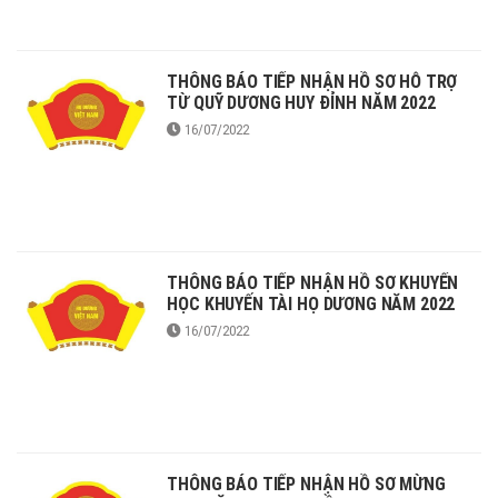
THÔNG BÁO TIẾP NHẬN HỒ SƠ HỖ TRỢ
TỪ QUỸ DƯƠNG HUY ĐỈNH NĂM 2022
16/07/2022
THÔNG BÁO TIẾP NHẬN HỒ SƠ KHUYẾN
HỌC KHUYẾN TÀI HỌ DƯƠNG NĂM 2022
16/07/2022
THÔNG BÁO TIẾP NHẬN HỒ SƠ MỪNG