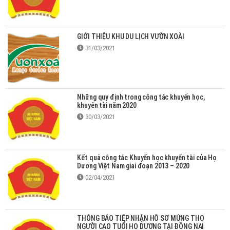
GIỚI THIỆU KHU DU LỊCH VƯỜN XOÀI
31/03/2021
Những quy định trong công tác khuyến học,
khuyến tài năm 2020
30/03/2021
Kết quả công tác Khuyến học khuyến tài của Họ
Dương Việt Nam giai đoạn 2013 – 2020
02/04/2021
THÔNG BÁO TIẾP NHẬN HỒ SƠ MỪNG THỌ
NGƯỜI CAO TUỔI HỌ DƯƠNG TẠI ĐỒNG NAI