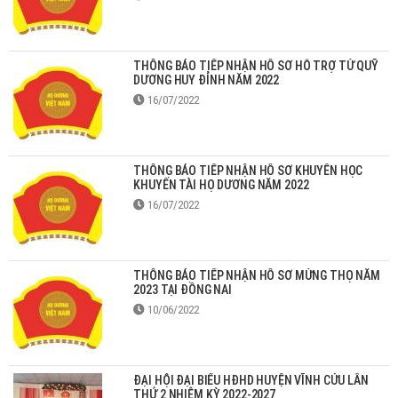
THÔNG BÁO TIẾP NHẬN HỒ SƠ HỖ TRỢ TỪ QUỸ
DƯƠNG HUY ĐỈNH NĂM 2022
16/07/2022
THÔNG BÁO TIẾP NHẬN HỒ SƠ KHUYẾN HỌC
KHUYẾN TÀI HỌ DƯƠNG NĂM 2022
16/07/2022
THÔNG BÁO TIẾP NHẬN HỒ SƠ MỪNG THỌ NĂM
2023 TẠI ĐỒNG NAI
10/06/2022
ĐẠI HỘI ĐẠI BIỂU HĐHD HUYỆN VĨNH CỬU LẦN
THỨ 2 NHIỆM KỲ 2022-2027