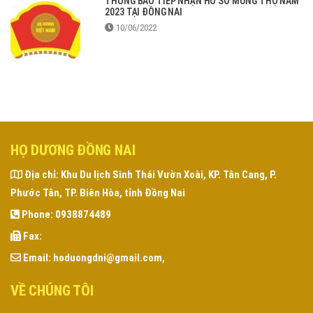
THÔNG BÁO TIẾP NHẬN HỒ SƠ MỪNG THỌ NĂM
2023 TẠI ĐỒNG NAI
10/06/2022
HỌ DƯƠNG ĐỒNG NAI
Địa chỉ:
Khu Du lịch Sinh Thái Vườn Xoài, KP. Tân Cang, P.
Phước Tân, TP. Biên Hòa, tỉnh Đồng Nai
Phone:
0938874489
Fax:
Email:
hoduongdni@gmail.com,
VỀ CHÚNG TÔI