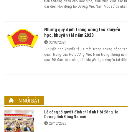
tiền thưởng dành cho học sinh, sinh viên xuất sắc từ
đại diện Hội đồng họ Dương Việt Nam Một số cá nhân
tiêu biểu được vinh danh tại đây như: Tiến sĩ Dương
Tiến Nguyện, xã Song Vân (Tân Yên); Dương Thị
Hương Giang, phường Trần Nguyên Hãn (TP Bắc
Giang) trúng tuyển vào Trường Đại học Kinh tế quốc
Những quy định trong công tác khuyến
dân; Dương Ngọc Bắc, xã Tân Mỹ (TP Bắc Giang) đoạt
học, khuyến tài năm 2020
giải Nhất nội dung điền kinh tại Hội khỏe Phù đổng cấp
30/03/2021
thành phố.
Khuyến học khuyến tài là một trong những công tác
quan trọng của Họ Dương Việt Nam trong những năm
qua. Để đảm bảo công tác khuyến học khuyến tài diễn
ra kịp thời, đúng đối tượng, ngày 7/4/2020, Thường
trực Hội đồng Họ Dương Việt Nam đã có Công văn số
165/CV-HĐHDVN về việc Mừng thọ, Khuyến học khuyến
tài, Quỹ Dương Huy Đỉnh. Ban Thông tin – Truyền thông
đã có cuộc trao đổi với ông Dương Ngọc Ngưu – Phó
Chủ tịch Hội đồng Họ Dương Việt Nam, Trưởng Ban
Khuyến học – Khuyến tài và Mừng thọ xung quanh vấn
TIN NỔI BẬT
đề này.
Lễ công bố quyết định chỉ định Hội đồng Họ
Dương tỉnh Đồng Nai mới
29/12/2025