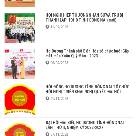
HỘI NGHỊ HIỆP THƯƠNG NHÂN SỰ VÀ TRÙ BỊ
THÀNH LẬP HĐHD TỈNH ĐỒNG NAI (mới)
12/07/2025
Họ Dương Thành phố Biên Hòa tổ chức buổi Gặp
mặt mùa Xuân Quý Mão - 2023
06/04/2023
HỘI ĐỒNG HỌ DƯƠNG TỈNH ĐỒNG NAI TỔ CHỨC
HỘI NGHỊ TRIỂN KHAI NGHỊ QUYẾT ĐẠI HỘI
21/11/2022
ĐẠI HỘI ĐẠI BIỂU HỌ DƯƠNG TỈNH ĐỒNG NAI
LẦN THỨ II, NHIỆM KỲ 2022-2027
07/11/2022