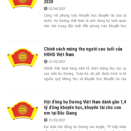
2020
khuyến học, khuyến tài, xây dựng xã hội học tập”;
02/04/2021
Quyết định số 89/QĐ-TTg của Thủ tướng Chính phủ
phê duyệt Đề án “Xây dựng xã hội học tập giai đoạn
Cùng với phong trào khuyến học khuyến tài của cả
2012-2020” và Quyết định 281/QĐ-TTg ngày 20/2/2014
nước, Họ Dương Việt Nam là một dòng họ luôn quan
phê duyệt Đề án “Phát triển phong trào học tập suốt
tâm chú trọng đặc biệt đến phong trào khuyến học
đời trong gia đình, dòng họ và cộng đồng đến năm
khuyến tài của dòng họ, đặc biệt là được tiếp sức bởi
2020”.
Chỉ thị số 11 – CT/TW ngày 13/04/2007 của Bộ Chính
trị khóa X, về: “Tăng cường sự lãnh đạo của Đảng đối
với công tác khuyến học khuyến tài và xây dựng xã hội
Chính sách mừng thọ người cao tuổi của
học tập”, Chỉ thị số 02/2008/TTG của Thủ tướng Chính
HĐHD Việt Nam
phủ ngày 08/01/2008 về việc: “Đẩy mạnh phong trào
31/03/2021
khuyến học, khuyến tài, xây dựng xã hội học tập”;
Quyết định số 89/QĐ-TTg của Thủ tướng Chính phủ
HĐHD Việt Nam hàng năm tổ chức mừng thọ các cụ
phê duyệt Đề án “Xây dựng xã hội học tập giai đoạn
cao niên họ Dương. Toàn bộ chi phí được trích ra từ
2012-2020” và Quyết định 281/QĐ-TTg ngày 20/2/2014
nguồn quỹ Mừng thọ và khuyến học khuyến tài của
phê duyệt Đề án “Phát triển phong trào học tập suốt
HĐHD Việt Nam. Quỹ này do các mạnh thường quân là
đời trong gia đình, dòng họ và cộng đồng đến năm
người họ Dương thành đạt tài trợ.
2020”.
Hội đồng họ Dương Việt Nam dành gần 1,4
tỷ đồng khuyến học, khuyến tài cho con
em tại Bắc Giang
31/03/2021
Đại diện Hội đồng họ Dương các huyện, TP tiếp nhận