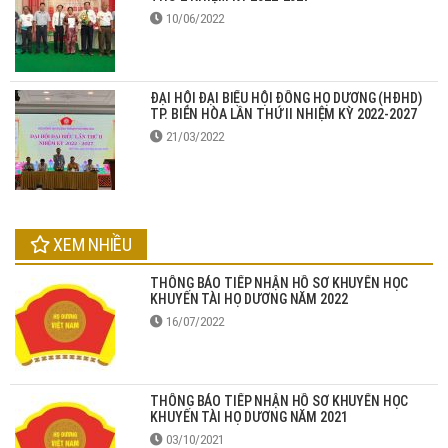
10/06/2022
ĐẠI HỘI ĐẠI BIỂU HỘI ĐỒNG HỌ DƯƠNG (HĐHD)
TP. BIÊN HÒA LẦN THỨ II NHIỆM KỲ 2022-2027
21/03/2022
XEM NHIỀU
THÔNG BÁO TIẾP NHẬN HỒ SƠ KHUYẾN HỌC
KHUYẾN TÀI HỌ DƯƠNG NĂM 2022
16/07/2022
THÔNG BÁO TIẾP NHẬN HỒ SƠ KHUYẾN HỌC
KHUYẾN TÀI HỌ DƯƠNG NĂM 2021
03/10/2021