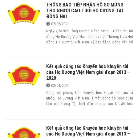
THÔNG BÁO TIẾP NHẬN HỒ SƠ MỪNG
THỌ NGƯỜI CAO TUỔI HỌ DƯƠNG TẠI
ĐỒNG NAI
07/05/2021
Ngày 7/5/2021, ông Dương Công Minh – Chủ tịch Hội
đồng Họ Dương Việt Nam đã thay mặt Thường trực Hội
đồng Họ Dương Việt Nam ký ban hành Công văn số
455/CV-HĐHDVN về việc Mừng thọ năm 2022.
Kết quả công tác Khuyến học khuyến tài
của Họ Dương Việt Nam giai đoạn 2013 –
2020
02/04/2021
Cùng với phong trào khuyến học khuyến tài của cả
nước, Họ Dương Việt Nam là một dòng họ luôn quan
tâm chú trọng đặc biệt đến phong trào khuyến học
khuyến tài của dòng họ, đặc biệt là được tiếp sức bởi
Chỉ thị số 11 – CT/TW ngày 13/04/2007 của Bộ Chính
trị khóa X, về: “Tăng cường sự lãnh đạo của Đảng đối
với công tác khuyến học khuyến tài và xây dựng xã hội
Kết quả công tác Khuyến học khuyến tài
học tập”, Chỉ thị số 02/2008/TTG của Thủ tướng Chính
của Họ Dương Việt Nam giai đoạn 2013 –
phủ ngày 08/01/2008 về việc: “Đẩy mạnh phong trào