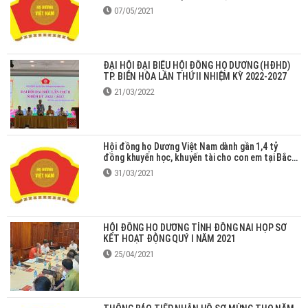
07/05/2021
ĐẠI HỘI ĐẠI BIỂU HỘI ĐỒNG HỌ DƯƠNG (HĐHD)
TP. BIÊN HÒA LẦN THỨ II NHIỆM KỲ 2022-2027
21/03/2022
Hội đồng họ Dương Việt Nam dành gần 1,4 tỷ
đồng khuyến học, khuyến tài cho con em tại Bắc
Giang
31/03/2021
HỘI ĐỒNG HỌ DƯƠNG TỈNH ĐỒNG NAI HỌP SƠ
KẾT HOẠT ĐỘNG QUÝ I NĂM 2021
25/04/2021