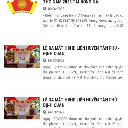
THỌ NĂM 2023 TẠI ĐỒNG NAI
10/06/2022
- Điểm mới đáng lưu ý ở Công văn năm nay là các cụ
tuổi lẻ 81.82.83.84.86.87.88.89 không được mừng thọ.
Nếu tuổi 80 bị lỡ thì đến tuổi 85 mới mừng thọ, tuổi 85
bị lỡ thì tuổi 90 mới tiếp tục mừng thọ. - Các cụ đã làm
hồ sơ mừng thọ 2023 ở địa phương khác rồi thì không
làm ở Đồng Nai nữa. - Các cụ đã nộp hồ sơ bản
cứng cho HĐHD cấp huyện rồi thì thôi không nộp trực
LỄ RA MẮT HĐHD LIÊN HUYỆN TÂN PHÚ -
tuyến nữa. - Các năm trước đã có hồ sơ rồi thì năm nay
ĐỊNH QUÁN
vẫn phải làm lại. - Khuyến khích các cụ, người giám hộ
14/03/2022
gửi hồ sơ trực tuyến.
Ngày 13/3/2022, được sự cho phép của chính quyền
địa phương, HĐHDVN, HĐHD tỉnh Đồng Nai đã long
trọng tổ chức Lễ Ra Mắt Hội đồng Họ Dương Liên
Huyện Tân Phú - Định Quán nhiệm kỳ 2022-2027 (tại Xã
Tà Lài, huyện Tân Phú).
LỄ RA MẮT HĐHD LIÊN HUYỆN TÂN PHÚ -
ĐỊNH QUÁN
14/03/2022
Ngày 13/3/2022, được sự cho phép của chính quyền
địa phương, HĐHDVN, HĐHD tỉnh Đồng Nai đã long