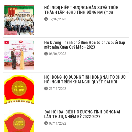
HỘI NGHỊ HIỆP THƯƠNG NHÂN SỰ VÀ TRÙ BỊ
THÀNH LẬP HĐHD TỈNH ĐỒNG NAI (mới)
12/07/2025
Họ Dương Thành phố Biên Hòa tổ chức buổi Gặp
mặt mùa Xuân Quý Mão - 2023
06/04/2023
HỘI ĐỒNG HỌ DƯƠNG TỈNH ĐỒNG NAI TỔ CHỨC
HỘI NGHỊ TRIỂN KHAI NGHỊ QUYẾT ĐẠI HỘI
21/11/2022
ĐẠI HỘI ĐẠI BIỂU HỌ DƯƠNG TỈNH ĐỒNG NAI
LẦN THỨ II, NHIỆM KỲ 2022-2027
07/11/2022