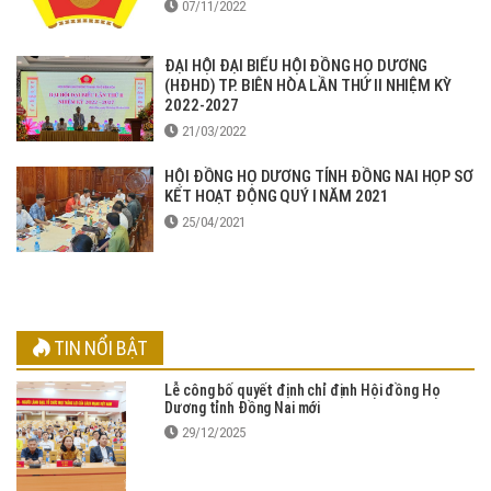
07/11/2022
ĐẠI HỘI ĐẠI BIỂU HỘI ĐỒNG HỌ DƯƠNG
(HĐHD) TP. BIÊN HÒA LẦN THỨ II NHIỆM KỲ
2022-2027
21/03/2022
HỘI ĐỒNG HỌ DƯƠNG TỈNH ĐỒNG NAI HỌP SƠ
KẾT HOẠT ĐỘNG QUÝ I NĂM 2021
25/04/2021
TIN NỔI BẬT
Lễ công bố quyết định chỉ định Hội đồng Họ
Dương tỉnh Đồng Nai mới
29/12/2025