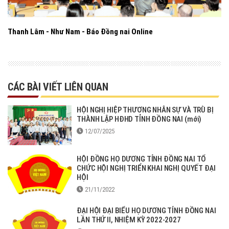
Thanh Lâm - Như Nam - Báo Đồng nai Online
CÁC BÀI VIẾT LIÊN QUAN
HỘI NGHỊ HIỆP THƯƠNG NHÂN SỰ VÀ TRÙ BỊ
THÀNH LẬP HĐHD TỈNH ĐỒNG NAI (mới)
12/07/2025
HỘI ĐỒNG HỌ DƯƠNG TỈNH ĐỒNG NAI TỔ
CHỨC HỘI NGHỊ TRIỂN KHAI NGHỊ QUYẾT ĐẠI
HỘI
21/11/2022
ĐẠI HỘI ĐẠI BIỂU HỌ DƯƠNG TỈNH ĐỒNG NAI
LẦN THỨ II, NHIỆM KỲ 2022-2027