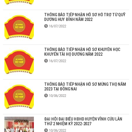
THÔNG BÁO TIẾP NHẬN HỒ SƠ HỖ TRỢ TỪ QUỸ
DƯƠNG HUY ĐỈNH NĂM 2022
16/07/2022
THÔNG BÁO TIẾP NHẬN HỒ SƠ KHUYẾN HỌC
KHUYẾN TÀI HỌ DƯƠNG NĂM 2022
16/07/2022
THÔNG BÁO TIẾP NHẬN HỒ SƠ MỪNG THỌ NĂM
2023 TẠI ĐỒNG NAI
10/06/2022
ĐẠI HỘI ĐẠI BIỂU HĐHD HUYỆN VĨNH CỬU LẦN
THỨ 2 NHIỆM KỲ 2022-2027
10/06/2022