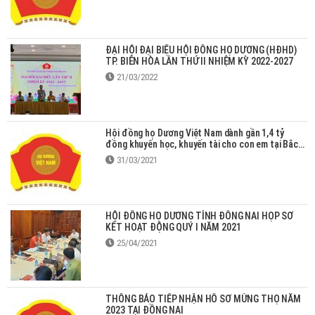
ĐẠI HỘI ĐẠI BIỂU HỘI ĐỒNG HỌ DƯƠNG (HĐHD)
TP. BIÊN HÒA LẦN THỨ II NHIỆM KỲ 2022-2027
21/03/2022
Hội đồng họ Dương Việt Nam dành gần 1,4 tỷ
đồng khuyến học, khuyến tài cho con em tại Bắc
Giang
31/03/2021
HỘI ĐỒNG HỌ DƯƠNG TỈNH ĐỒNG NAI HỌP SƠ
KẾT HOẠT ĐỘNG QUÝ I NĂM 2021
25/04/2021
THÔNG BÁO TIẾP NHẬN HỒ SƠ MỪNG THỌ NĂM
2023 TẠI ĐỒNG NAI