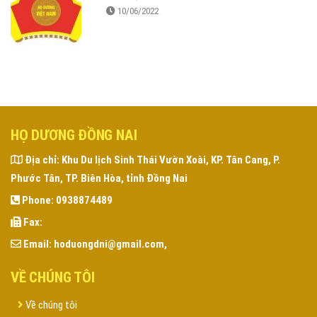
10/06/2022
HỌ DƯƠNG ĐỒNG NAI
Địa chỉ:
Khu Du lịch Sinh Thái Vườn Xoài, KP. Tân Cang, P.
Phước Tân, TP. Biên Hòa, tỉnh Đồng Nai
Phone:
0938874489
Fax:
Email:
hoduongdni@gmail.com,
VỀ CHÚNG TÔI
Về chúng tôi