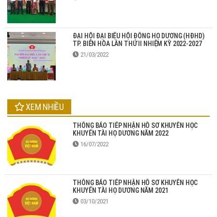
ĐẠI HỘI ĐẠI BIỂU HỘI ĐỒNG HỌ DƯƠNG (HĐHD)
TP. BIÊN HÒA LẦN THỨ II NHIỆM KỲ 2022-2027
21/03/2022
XEM NHIỀU
THÔNG BÁO TIẾP NHẬN HỒ SƠ KHUYẾN HỌC
KHUYẾN TÀI HỌ DƯƠNG NĂM 2022
16/07/2022
THÔNG BÁO TIẾP NHẬN HỒ SƠ KHUYẾN HỌC
KHUYẾN TÀI HỌ DƯƠNG NĂM 2021
03/10/2021