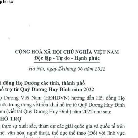
ộp hồ sơ.