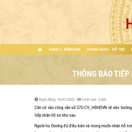
HĐHD T. ĐỒNG NAI
CHÍNH SÁCH - HỖ TRỢ
THÔNG BÁO TIẾP
Ngày đăng: 16/07/2022 -
Lượt xem: 2,660
Căn cứ vào công văn số 575-CV_HĐHDVN về việc hướng d
tiếp nhận hồ sơ như sau:
Người họ Dương đủ điều kiện và mong muốn nhận hỗ trợ t