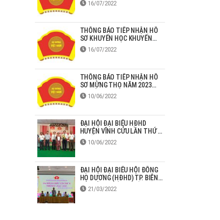
16/07/2022
THÔNG BÁO TIẾP NHẬN HỒ
SƠ KHUYẾN HỌC KHUYẾN
TÀI HỌ DƯƠNG NĂM 2022
16/07/2022
THÔNG BÁO TIẾP NHẬN HỒ
SƠ MỪNG THỌ NĂM 2023
TẠI ĐỒNG NAI
10/06/2022
ĐẠI HỘI ĐẠI BIỂU HĐHD
HUYỆN VĨNH CỬU LẦN THỨ 2
NHIỆM KỲ 2022-2027
10/06/2022
ĐẠI HỘI ĐẠI BIỂU HỘI ĐỒNG
HỌ DƯƠNG (HĐHD) TP. BIÊN
HÒA LẦN THỨ II NHIỆM KỲ
21/03/2022
2022-2027