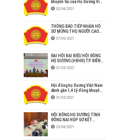
khuyến tài của Họ Dương Việt
Nam giai đoạn 2013 – 2020
02/04/2021
THÔNG BÁO TIẾP NHẬN HỒ
SƠ MỪNG THỌ NGƯỜI CAO
TUỔI HỌ DƯƠNG TẠI ĐỒNG
07/05/2021
NAI
ĐẠI HỘI ĐẠI BIỂU HỘI ĐỒNG
HỌ DƯƠNG (HĐHD) TP. BIÊN
HÒA LẦN THỨ II NHIỆM KỲ
21/03/2022
2022-2027
Hội đồng họ Dương Việt Nam
dành gần 1,4 tỷ đồng khuyến
học, khuyến tài cho con em
31/03/2021
tại Bắc Giang
HỘI ĐỒNG HỌ DƯƠNG TỈNH
ĐỒNG NAI HỌP SƠ KẾT
HOẠT ĐỘNG QUÝ I NĂM 2021
25/04/2021