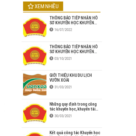
XEM NHIỀU
THÔNG BÁO TIẾP NHẬN HỒ
SƠ KHUYẾN HỌC KHUYẾN
TÀI HỌ DƯƠNG NĂM 2022
16/07/2022
THÔNG BÁO TIẾP NHẬN HỒ
SƠ KHUYẾN HỌC KHUYẾN
TÀI HỌ DƯƠNG NĂM 2021
03/10/2021
GIỚI THIỆU KHU DU LỊCH
VƯỜN XOÀI
31/03/2021
Những quy định trong công
tác khuyến học, khuyến tài
năm 2020
30/03/2021
Kết quả công tác Khuyến học