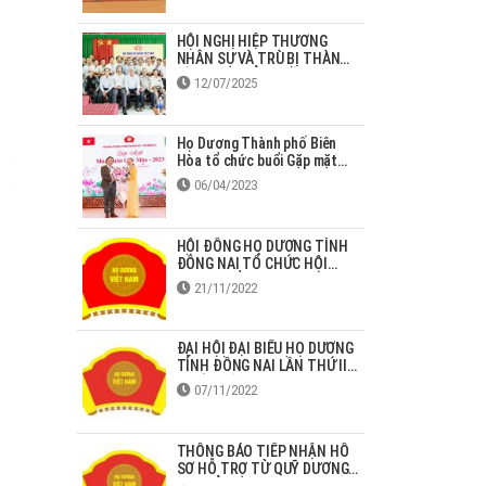
HỘI NGHỊ HIỆP THƯƠNG
NHÂN SỰ VÀ TRÙ BỊ THÀNH
LẬP HĐHD TỈNH ĐỒNG NAI
12/07/2025
(mới)
Họ Dương Thành phố Biên
Hòa tổ chức buổi Gặp mặt
mùa Xuân Quý Mão - 2023
06/04/2023
HỘI ĐỒNG HỌ DƯƠNG TỈNH
ĐỒNG NAI TỔ CHỨC HỘI
NGHỊ TRIỂN KHAI NGHỊ
21/11/2022
QUYẾT ĐẠI HỘI
ĐẠI HỘI ĐẠI BIỂU HỌ DƯƠNG
TỈNH ĐỒNG NAI LẦN THỨ II,
NHIỆM KỲ 2022-2027
07/11/2022
THÔNG BÁO TIẾP NHẬN HỒ
SƠ HỖ TRỢ TỪ QUỸ DƯƠNG
HUY ĐỈNH NĂM 2022