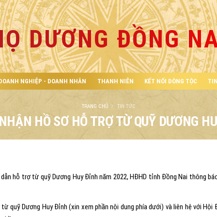
HỌ DƯƠNG ĐỒNG NA
DOANH NGHIỆP - DOANH NHÂN
THANH NIÊN
KẾT NỐI DÒNG TỘC
TI
TRANG CHỦ
TIN TỨC
 NHẬN HỒ SƠ HỖ TRỢ TỪ QUỸ DƯƠNG HU
ẫn hỗ trợ từ quỹ Dương Huy Đỉnh năm 2022, HĐHD tỉnh Đồng Nai thông báo
ừ quỹ Dương Huy Đỉnh (xin xem phần nội dung phía dưới) và liên hệ với Hội