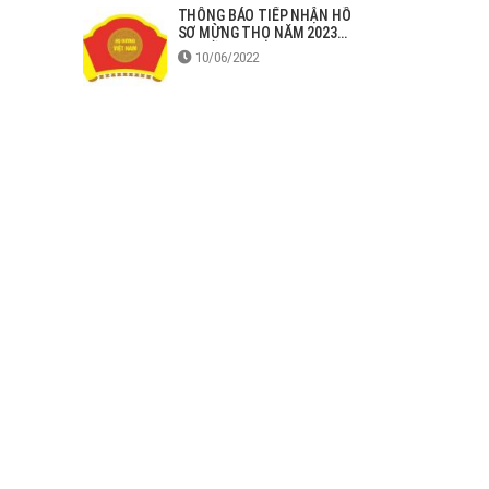
THÔNG BÁO TIẾP NHẬN HỒ
SƠ MỪNG THỌ NĂM 2023
TẠI ĐỒNG NAI
10/06/2022