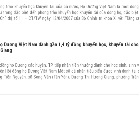
ong trào khuyến học khuyến tài của cả nước, Họ Dương Việt Nam là một dòng
 trọng đặc biệt đến phong trào khuyến học khuyến tài của dòng họ, đặc biệt
 Chỉ thị số 11 – CT/TW ngày 13/04/2007 của Bộ Chính trị khóa X, về: “Tăng 
 Đảng đối với công tác khuyến học khuyến tài và xây dựng xã hội học tập”, Ch
của Thủ tướng Chính phủ ngày 08/01/2008 về việc: “Đẩy mạnh phong trào khu
xây dựng xã hội học tập”; Quyết định số 89/QĐ-TTg của Thủ tướng Chính phủ p
ựng xã hội học tập giai đoạn 2012-2020” và Quyết định 281/QĐ-TTg ngày 20/2/
ọ Dương Việt Nam dành gần 1,4 tỷ đồng khuyến học, khuyến tài cho
“Phát triển phong trào học tập suốt đời trong gia đình, dòng họ và cộng đồng
 Giang
1
 đồng họ Dương các huyện, TP tiếp nhận tiền thưởng dành cho học sinh, sinh v
iện Hội đồng họ Dương Việt Nam Một số cá nhân tiêu biểu được vinh danh tại 
ng Tiến Nguyện, xã Song Vân (Tân Yên); Dương Thị Hương Giang, phường Trầ
Giang) trúng tuyển vào Trường Đại học Kinh tế quốc dân; Dương Ngọc Bắc, x
g) đoạt giải Nhất nội dung điền kinh tại Hội khỏe Phù đổng cấp thành phố.