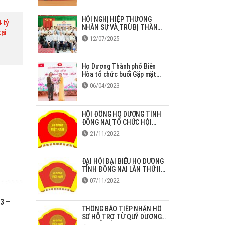
HỘI NGHỊ HIỆP THƯƠNG
 tỷ
NHÂN SỰ VÀ TRÙ BỊ THÀNH
tại
LẬP HĐHD TỈNH ĐỒNG NAI
12/07/2025
(mới)
Họ Dương Thành phố Biên
Hòa tổ chức buổi Gặp mặt
mùa Xuân Quý Mão - 2023
06/04/2023
HỘI ĐỒNG HỌ DƯƠNG TỈNH
ĐỒNG NAI TỔ CHỨC HỘI
NGHỊ TRIỂN KHAI NGHỊ
21/11/2022
QUYẾT ĐẠI HỘI
ĐẠI HỘI ĐẠI BIỂU HỌ DƯƠNG
TỈNH ĐỒNG NAI LẦN THỨ II,
NHIỆM KỲ 2022-2027
07/11/2022
3 –
THÔNG BÁO TIẾP NHẬN HỒ
SƠ HỖ TRỢ TỪ QUỸ DƯƠNG
HUY ĐỈNH NĂM 2022