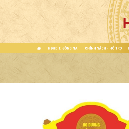
HĐHD T. ĐỒNG NAI
CHÍNH SÁCH - HỖ TRỢ