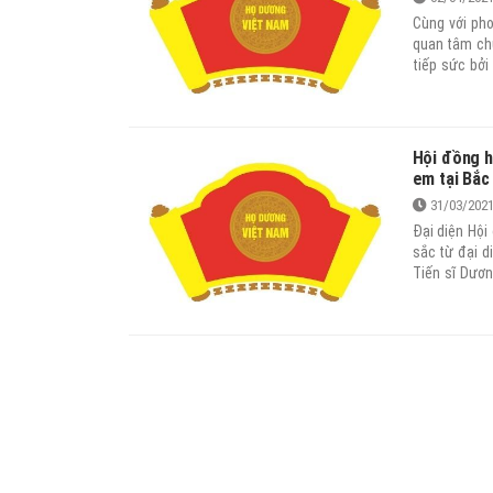
Cùng với ph
quan tâm chú
tiếp sức bởi
lãnh đạo của
02/2008/TTG 
khuyến tài, 
Đề án “Xây d
Hội đồng h
duyệt Đề án 
em tại Bắc
2020”.
31/03/202
Đại diện Hội
sắc từ đại d
Tiến sĩ Dươ
Hãn (TP Bắc 
(TP Bắc Gian