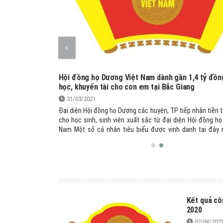
a Họ Dương Việt
Hội đồng họ Dương Việt Nam dành gần 1,4 tỷ đồn
học, khuyến tài cho con em tại Bắc Giang
31/03/2021
cả nước, Họ Dương
Đại diện Hội đồng họ Dương các huyện, TP tiếp nhận tiền
đặc biệt đến phong
cho học sinh, sinh viên xuất sắc từ đại diện Hội đồng h
à được tiếp sức bởi
Nam Một số cá nhân tiêu biểu được vinh danh tại đây n
nh trị khóa X, về:
Dương Tiến Nguyện, xã Song Vân (Tân Yên); Dương Thị H
ng tác khuyến học
phường Trần Nguyên Hãn (TP Bắc Giang) trúng tuyển vào
số 02/2008/TTG của
học Kinh tế quốc dân; Dương Ngọc Bắc, xã Tân Mỹ (TP Bắc
ẩy mạnh phong trào
giải Nhất nội dung điền kinh tại Hội khỏe Phù đổng cấp thà
p”; Quyết định số
ề án “Xây dựng xã
h 281/QĐ-TTg ngày
Kết quả cô
o học tập suốt đời
2020
”.
02/04/202