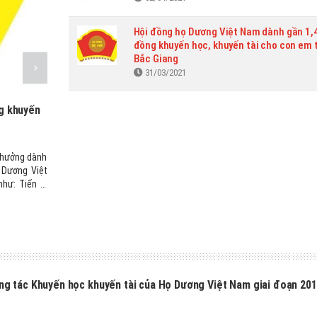
Hội đồng họ Dương Việt Nam dành gần 1,4
đồng khuyến học, khuyến tài cho con em 
Bắc Giang
31/03/2021
g khuyến
 thưởng dành
ọ Dương Việt
hư: Tiến sĩ
ương Giang,
 Trường Đại
 Giang) đoạt
nh phố.
ng tác Khuyến học khuyến tài của Họ Dương Việt Nam giai đoạn 201
1