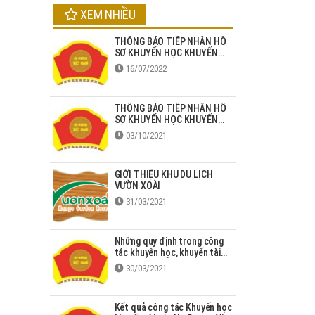
XEM NHIỀU
THÔNG BÁO TIẾP NHẬN HỒ
SƠ KHUYẾN HỌC KHUYẾN
TÀI HỌ DƯƠNG NĂM 2022
16/07/2022
THÔNG BÁO TIẾP NHẬN HỒ
SƠ KHUYẾN HỌC KHUYẾN
TÀI HỌ DƯƠNG NĂM 2021
03/10/2021
GIỚI THIỆU KHU DU LỊCH
VƯỜN XOÀI
31/03/2021
Những quy định trong công
tác khuyến học, khuyến tài
năm 2020
30/03/2021
Kết quả công tác Khuyến học