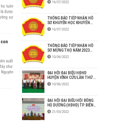
16/07/2022
 họ luôn
 là được
cường sự
THÔNG BÁO TIẾP NHẬN HỒ
SƠ KHUYẾN HỌC KHUYẾN
ỉ thị số
TÀI HỌ DƯƠNG NĂM 2022
yến học,
16/07/2022
hê duyệt
2014 phê
 con
 đến năm
THÔNG BÁO TIẾP NHẬN HỒ
SƠ MỪNG THỌ NĂM 2023
TẠI ĐỒNG NAI
10/06/2022
iên xuất
đây như:
n Nguyên
ĐẠI HỘI ĐẠI BIỂU HĐHD
HUYỆN VĨNH CỬU LẦN THỨ 2
ã Tân Mỹ
NHIỆM KỲ 2022-2027
10/06/2022
ĐẠI HỘI ĐẠI BIỂU HỘI ĐỒNG
HỌ DƯƠNG (HĐHD) TP. BIÊN
HÒA LẦN THỨ II NHIỆM KỲ
21/03/2022
2022-2027