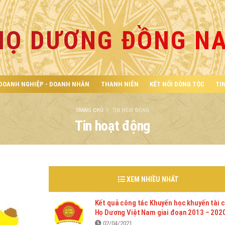
HỌ DƯƠNG ĐỒNG NA
DOANH NGHIỆP - DOANH NHÂN
THANH NIÊN
KẾT NỐI DÒNG TỘC
TI
TRANG CHỦ
TIN HOẠT ĐỘNG
Tin hoạt động
XEM NHIỀU NHẤT
Kết quả công tác Khuyến học khuyến tài 
Họ Dương Việt Nam giai đoạn 2013 – 202
02/04/2021