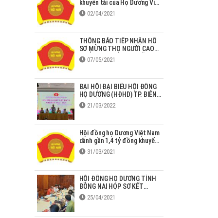
khuyến tài của Họ Dương Việt
Nam giai đoạn 2013 – 2020
02/04/2021
THÔNG BÁO TIẾP NHẬN HỒ
SƠ MỪNG THỌ NGƯỜI CAO
TUỔI HỌ DƯƠNG TẠI ĐỒNG
07/05/2021
NAI
ĐẠI HỘI ĐẠI BIỂU HỘI ĐỒNG
HỌ DƯƠNG (HĐHD) TP. BIÊN
HÒA LẦN THỨ II NHIỆM KỲ
21/03/2022
2022-2027
Hội đồng họ Dương Việt Nam
dành gần 1,4 tỷ đồng khuyến
học, khuyến tài cho con em
31/03/2021
tại Bắc Giang
HỘI ĐỒNG HỌ DƯƠNG TỈNH
ĐỒNG NAI HỌP SƠ KẾT
HOẠT ĐỘNG QUÝ I NĂM 2021
25/04/2021