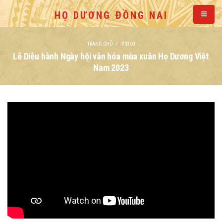
HỌ DƯƠNG ĐỒNG NAI
TRANG CHỦ
VIDEO
Lễ Diễu hành Ngày hội văn hóa mùa xuân Họ Dương Việt
Nam 2023