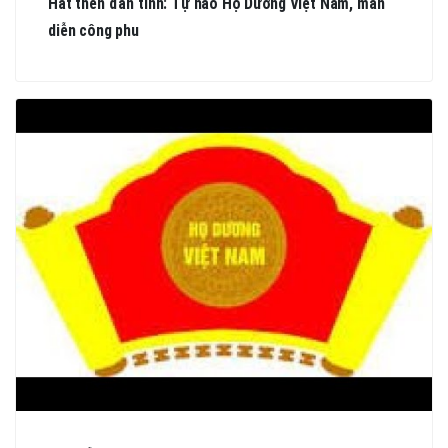
Hát then đàn tính: Tự hào Họ Dương Việt Nam, màn
diễn công phu