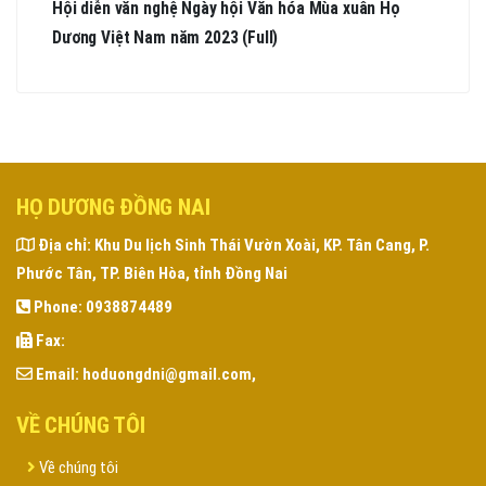
Hội diễn văn nghệ Ngày hội Văn hóa Mùa xuân Họ
Dương Việt Nam năm 2023 (Full)
HỌ DƯƠNG ĐỒNG NAI
Địa chỉ:
Khu Du lịch Sinh Thái Vườn Xoài, KP. Tân Cang, P.
Phước Tân, TP. Biên Hòa, tỉnh Đồng Nai
Phone:
0938874489
Fax:
Email:
hoduongdni@gmail.com,
VỀ CHÚNG TÔI
Về chúng tôi