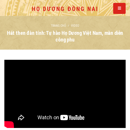
HỌ DƯƠNG ĐỒNG NAI
TRANG CHỦ
VIDEO
Hát then đàn tính: Tự hào Họ Dương Việt Nam, màn diễn
công phu