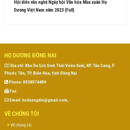
Hội diễn văn nghệ Ngày hội Văn hóa Mùa xuân Họ
Dương Việt Nam năm 2023 (Full)
HỌ DƯƠNG ĐỒNG NAI
Địa chỉ:
Khu Du lịch Sinh Thái Vườn Xoài, KP. Tân Cang, P.
Phước Tân, TP. Biên Hòa, tỉnh Đồng Nai
Phone:
0938874489
Fax:
Email:
hoduongdni@gmail.com,
VỀ CHÚNG TÔI
Về chúng tôi