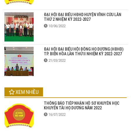
ĐẠI HỘI ĐẠI BIỂU HĐHD HUYỆN VĨNH CỬU LẦN
THỨ 2 NHIỆM KỲ 2022-2027
10/06/2022
ĐẠI HỘI ĐẠI BIỂU HỘI ĐỒNG HỌ DƯƠNG (HĐHD)
TP. BIÊN HÒA LẦN THỨ II NHIỆM KỲ 2022-2027
21/03/2022
XEM NHIỀU
THÔNG BÁO TIẾP NHẬN HỒ SƠ KHUYẾN HỌC
KHUYẾN TÀI HỌ DƯƠNG NĂM 2022
16/07/2022