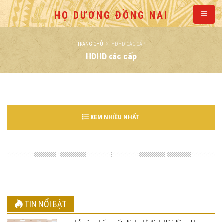
HỌ DƯƠNG ĐỒNG NAI
TRANG CHỦ
HĐHD CÁC CẤP
HĐHD các cấp
XEM NHIỀU NHẤT
TIN NỔI BẬT