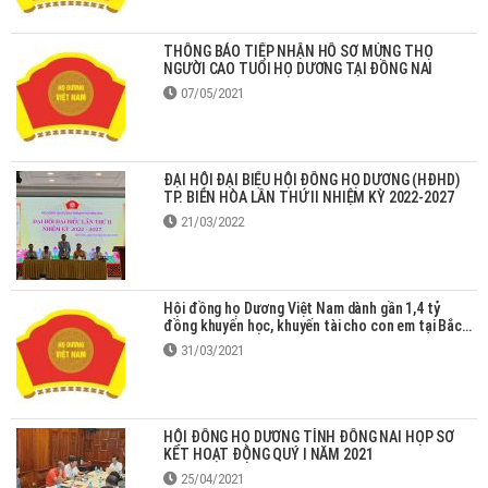
THÔNG BÁO TIẾP NHẬN HỒ SƠ MỪNG THỌ
NGƯỜI CAO TUỔI HỌ DƯƠNG TẠI ĐỒNG NAI
07/05/2021
ĐẠI HỘI ĐẠI BIỂU HỘI ĐỒNG HỌ DƯƠNG (HĐHD)
TP. BIÊN HÒA LẦN THỨ II NHIỆM KỲ 2022-2027
21/03/2022
Hội đồng họ Dương Việt Nam dành gần 1,4 tỷ
đồng khuyến học, khuyến tài cho con em tại Bắc
Giang
31/03/2021
HỘI ĐỒNG HỌ DƯƠNG TỈNH ĐỒNG NAI HỌP SƠ
KẾT HOẠT ĐỘNG QUÝ I NĂM 2021
25/04/2021