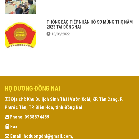
THÔNG BÁO TIẾP NHẬN HỒ SƠ MỪNG THỌ NĂM
2023 TẠI ĐỒNG NAI
10/06/2022
HỌ DƯƠNG ĐỒNG NAI
Địa chỉ:
Khu Du lịch Sinh Thái Vườn Xoài, KP. Tân Cang, P.
Phước Tân, TP. Biên Hòa, tỉnh Đồng Nai
Phone:
0938874489
Fax:
Email:
hoduongdni@gmail.com,