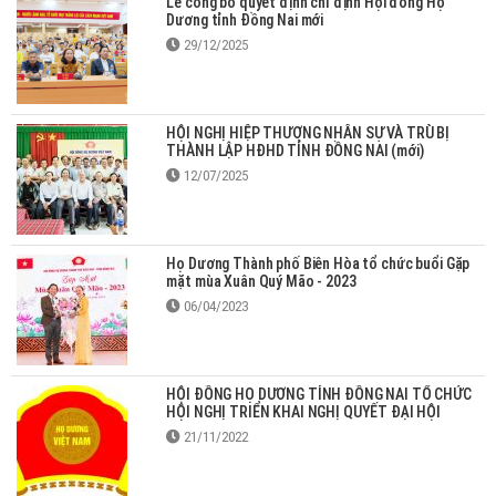
Lễ công bố quyết định chỉ định Hội đồng Họ
Dương tỉnh Đồng Nai mới
29/12/2025
HỘI NGHỊ HIỆP THƯƠNG NHÂN SỰ VÀ TRÙ BỊ
THÀNH LẬP HĐHD TỈNH ĐỒNG NAI (mới)
12/07/2025
Họ Dương Thành phố Biên Hòa tổ chức buổi Gặp
mặt mùa Xuân Quý Mão - 2023
06/04/2023
HỘI ĐỒNG HỌ DƯƠNG TỈNH ĐỒNG NAI TỔ CHỨC
HỘI NGHỊ TRIỂN KHAI NGHỊ QUYẾT ĐẠI HỘI
21/11/2022