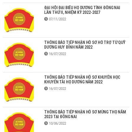
ĐẠI HỘI ĐẠI BIỂU HỌ DƯƠNG TỈNH ĐỒNG NAI
LẦN THỨ II, NHIỆM KỲ 2022-2027
07/11/2022
THÔNG BÁO TIẾP NHẬN HỒ SƠ HỖ TRỢ TỪ QUỸ
DƯƠNG HUY ĐỈNH NĂM 2022
16/07/2022
THÔNG BÁO TIẾP NHẬN HỒ SƠ KHUYẾN HỌC
KHUYẾN TÀI HỌ DƯƠNG NĂM 2022
16/07/2022
THÔNG BÁO TIẾP NHẬN HỒ SƠ MỪNG THỌ NĂM
2023 TẠI ĐỒNG NAI
10/06/2022