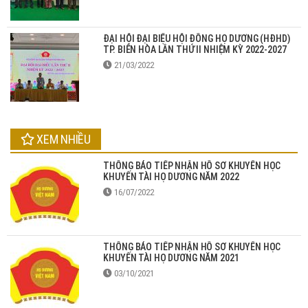
ĐẠI HỘI ĐẠI BIỂU HỘI ĐỒNG HỌ DƯƠNG (HĐHD)
TP. BIÊN HÒA LẦN THỨ II NHIỆM KỲ 2022-2027
21/03/2022
XEM NHIỀU
THÔNG BÁO TIẾP NHẬN HỒ SƠ KHUYẾN HỌC
KHUYẾN TÀI HỌ DƯƠNG NĂM 2022
16/07/2022
THÔNG BÁO TIẾP NHẬN HỒ SƠ KHUYẾN HỌC
KHUYẾN TÀI HỌ DƯƠNG NĂM 2021
03/10/2021