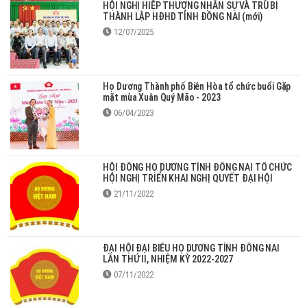
HỘI NGHỊ HIỆP THƯƠNG NHÂN SỰ VÀ TRÙ BỊ
THÀNH LẬP HĐHD TỈNH ĐỒNG NAI (mới)
12/07/2025
Họ Dương Thành phố Biên Hòa tổ chức buổi Gặp
mặt mùa Xuân Quý Mão - 2023
06/04/2023
HỘI ĐỒNG HỌ DƯƠNG TỈNH ĐỒNG NAI TỔ CHỨC
HỘI NGHỊ TRIỂN KHAI NGHỊ QUYẾT ĐẠI HỘI
21/11/2022
ĐẠI HỘI ĐẠI BIỂU HỌ DƯƠNG TỈNH ĐỒNG NAI
LẦN THỨ II, NHIỆM KỲ 2022-2027
07/11/2022