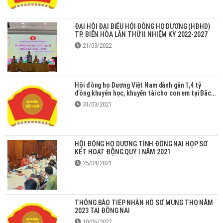
ĐẠI HỘI ĐẠI BIỂU HỘI ĐỒNG HỌ DƯƠNG (HĐHD)
TP. BIÊN HÒA LẦN THỨ II NHIỆM KỲ 2022-2027
21/03/2022
Hội đồng họ Dương Việt Nam dành gần 1,4 tỷ
đồng khuyến học, khuyến tài cho con em tại Bắc
Giang
31/03/2021
HỘI ĐỒNG HỌ DƯƠNG TỈNH ĐỒNG NAI HỌP SƠ
KẾT HOẠT ĐỘNG QUÝ I NĂM 2021
25/04/2021
THÔNG BÁO TIẾP NHẬN HỒ SƠ MỪNG THỌ NĂM
2023 TẠI ĐỒNG NAI
10/06/2022