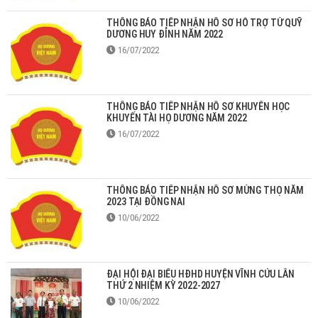
THÔNG BÁO TIẾP NHẬN HỒ SƠ HỖ TRỢ TỪ QUỸ
DƯƠNG HUY ĐỈNH NĂM 2022
16/07/2022
THÔNG BÁO TIẾP NHẬN HỒ SƠ KHUYẾN HỌC
KHUYẾN TÀI HỌ DƯƠNG NĂM 2022
16/07/2022
THÔNG BÁO TIẾP NHẬN HỒ SƠ MỪNG THỌ NĂM
2023 TẠI ĐỒNG NAI
10/06/2022
ĐẠI HỘI ĐẠI BIỂU HĐHD HUYỆN VĨNH CỬU LẦN
THỨ 2 NHIỆM KỲ 2022-2027
10/06/2022