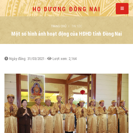
HỌ DƯƠNG ĐỒNG NAI
TRANG CHỦ
TIN TỨC
Một số hình ảnh hoạt động của HĐHD tỉnh Đồng Nai
Ngày đăng: 31/03/2021 -
Lượt xem: 2,164