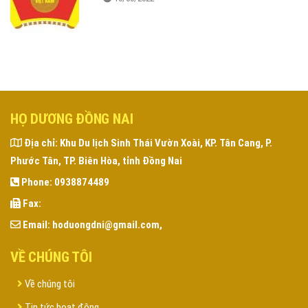
HỌ DƯƠNG ĐỒNG NAI
Địa chỉ:
Khu Du lịch Sinh Thái Vườn Xoài, KP. Tân Cang, P.
Phước Tân, TP. Biên Hòa, tỉnh Đồng Nai
Phone:
0938874489
Fax:
Email:
hoduongdni@gmail.com,
VỀ CHÚNG TÔI
Về chúng tôi
Tin tức hoạt động