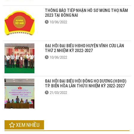
THÔNG BÁO TIẾP NHẬN HỒ SƠ MỪNG THỌ NĂM
2023 TẠI ĐỒNG NAI
10/06/2022
ĐẠI HỘI ĐẠI BIỂU HĐHD HUYỆN VĨNH CỬU LẦN
THỨ 2 NHIỆM KỲ 2022-2027
10/06/2022
ĐẠI HỘI ĐẠI BIỂU HỘI ĐỒNG HỌ DƯƠNG (HĐHD)
TP. BIÊN HÒA LẦN THỨ II NHIỆM KỲ 2022-2027
21/03/2022
XEM NHIỀU