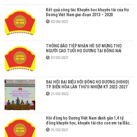
Kết quả công tác Khuyến học khuyến tài của Họ
Dương Việt Nam giai đoạn 2013 – 2020
02/04/2021
THÔNG BÁO TIẾP NHẬN HỒ SƠ MỪNG THỌ
NGƯỜI CAO TUỔI HỌ DƯƠNG TẠI ĐỒNG NAI
07/05/2021
ĐẠI HỘI ĐẠI BIỂU HỘI ĐỒNG HỌ DƯƠNG (HĐHD)
TP. BIÊN HÒA LẦN THỨ II NHIỆM KỲ 2022-2027
21/03/2022
Hội đồng họ Dương Việt Nam dành gần 1,4 tỷ
đồng khuyến học, khuyến tài cho con em tại Bắc
Giang
31/03/2021