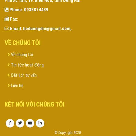
Phước Tân, TP. Biên Hòa, tỉnh Đồng Nai
Phone:
0938874489
Fax:
Email:
hoduongdni@gmail.com,
VỀ CHÚNG TÔI
Về chúng tôi
Tin tức hoạt động
Đặt lịch tư vấn
Liên hệ
KẾT NỐI VỚI CHÚNG TÔI
© Copyright 2020.