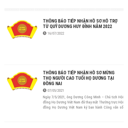
THÔNG BÁO TIẾP NHẬN HỒ SƠ HỖ TRỢ
TỪ QUỸ DƯƠNG HUY ĐỈNH NĂM 2022
16/07/2022
THÔNG BÁO TIẾP NHẬN HỒ SƠ MỪNG
THỌ NGƯỜI CAO TUỔI HỌ DƯƠNG TẠI
ĐỒNG NAI
07/05/2021
Ngày 7/5/2021, ông Dương Công Minh – Chủ tịch Hội
đồng Họ Dương Việt Nam đã thay mặt Thường trực Hội
đồng Họ Dương Việt Nam ký ban hành Công văn số
455/CV-HĐHDVN về việc Mừng thọ năm 2022.