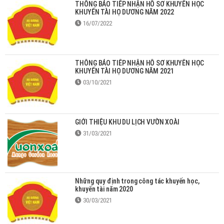
THÔNG BÁO TIẾP NHẬN HỒ SƠ KHUYẾN HỌC
KHUYẾN TÀI HỌ DƯƠNG NĂM 2022
16/07/2022
THÔNG BÁO TIẾP NHẬN HỒ SƠ KHUYẾN HỌC
KHUYẾN TÀI HỌ DƯƠNG NĂM 2021
03/10/2021
GIỚI THIỆU KHU DU LỊCH VƯỜN XOÀI
31/03/2021
Những quy định trong công tác khuyến học,
khuyến tài năm 2020
30/03/2021