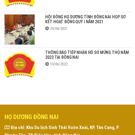
HỘI ĐỒNG HỌ DƯƠNG TỈNH ĐỒNG NAI HỌP SƠ
KẾT HOẠT ĐỘNG QUÝ I NĂM 2021
25/04/2021
THÔNG BÁO TIẾP NHẬN HỒ SƠ MỪNG THỌ NĂM
2023 TẠI ĐỒNG NAI
10/06/2022
HỌ DƯƠNG ĐỒNG NAI
Địa chỉ:
Khu Du lịch Sinh Thái Vườn Xoài, KP. Tân Cang, P.