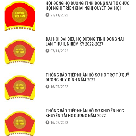
HỘI ĐỒNG HỌ DƯƠNG TỈNH ĐỒNG NAI TỔ CHỨC
HỘI NGHỊ TRIỂN KHAI NGHỊ QUYẾT ĐẠI HỘI
21/11/2022
ĐẠI HỘI ĐẠI BIỂU HỌ DƯƠNG TỈNH ĐỒNG NAI
LẦN THỨ II, NHIỆM KỲ 2022-2027
07/11/2022
THÔNG BÁO TIẾP NHẬN HỒ SƠ HỖ TRỢ TỪ QUỸ
DƯƠNG HUY ĐỈNH NĂM 2022
16/07/2022
THÔNG BÁO TIẾP NHẬN HỒ SƠ KHUYẾN HỌC
KHUYẾN TÀI HỌ DƯƠNG NĂM 2022
16/07/2022