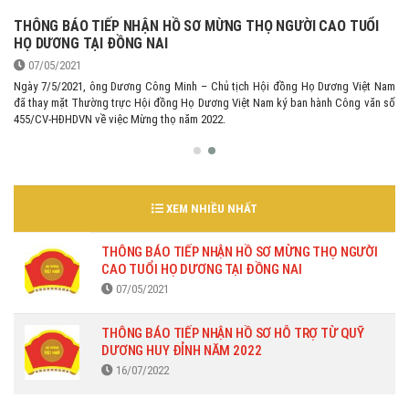
THÔNG BÁO TIẾP NHẬN HỒ SƠ MỪNG THỌ NGƯỜI CAO TUỔI
HỌ DƯƠNG TẠI ĐỒNG NAI
07/05/2021
Ngày 7/5/2021, ông Dương Công Minh – Chủ tịch Hội đồng Họ Dương Việt Nam
đã thay mặt Thường trực Hội đồng Họ Dương Việt Nam ký ban hành Công văn số
455/CV-HĐHDVN về việc Mừng thọ năm 2022.
XEM NHIỀU NHẤT
THÔNG BÁO TIẾP NHẬN HỒ SƠ MỪNG THỌ NGƯỜI
CAO TUỔI HỌ DƯƠNG TẠI ĐỒNG NAI
07/05/2021
THÔNG BÁO TIẾP NHẬN HỒ SƠ HỖ TRỢ TỪ QUỸ
DƯƠNG HUY ĐỈNH NĂM 2022
16/07/2022