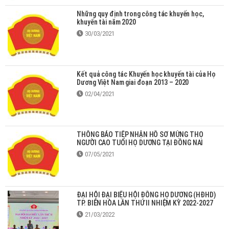
Những quy định trong công tác khuyến học,
khuyến tài năm 2020
30/03/2021
Kết quả công tác Khuyến học khuyến tài của Họ
Dương Việt Nam giai đoạn 2013 – 2020
02/04/2021
THÔNG BÁO TIẾP NHẬN HỒ SƠ MỪNG THỌ
NGƯỜI CAO TUỔI HỌ DƯƠNG TẠI ĐỒNG NAI
07/05/2021
ĐẠI HỘI ĐẠI BIỂU HỘI ĐỒNG HỌ DƯƠNG (HĐHD)
TP. BIÊN HÒA LẦN THỨ II NHIỆM KỲ 2022-2027
21/03/2022