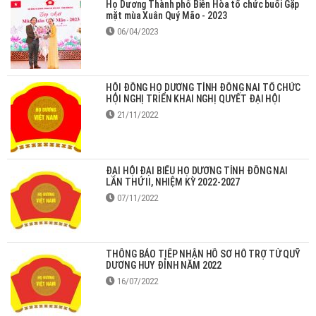
Họ Dương Thành phố Biên Hòa tổ chức buổi Gặp
mặt mùa Xuân Quý Mão - 2023
06/04/2023
HỘI ĐỒNG HỌ DƯƠNG TỈNH ĐỒNG NAI TỔ CHỨC
HỘI NGHỊ TRIỂN KHAI NGHỊ QUYẾT ĐẠI HỘI
21/11/2022
ĐẠI HỘI ĐẠI BIỂU HỌ DƯƠNG TỈNH ĐỒNG NAI
LẦN THỨ II, NHIỆM KỲ 2022-2027
07/11/2022
THÔNG BÁO TIẾP NHẬN HỒ SƠ HỖ TRỢ TỪ QUỸ
DƯƠNG HUY ĐỈNH NĂM 2022
16/07/2022