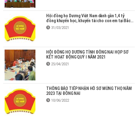
Hội đồng họ Dương Việt Nam dành gần 1,4 tỷ
đồng khuyến học, khuyến tài cho con em tại Bắc
Giang
31/03/2021
HỘI ĐỒNG HỌ DƯƠNG TỈNH ĐỒNG NAI HỌP SƠ
KẾT HOẠT ĐỘNG QUÝ I NĂM 2021
25/04/2021
THÔNG BÁO TIẾP NHẬN HỒ SƠ MỪNG THỌ NĂM
2023 TẠI ĐỒNG NAI
10/06/2022