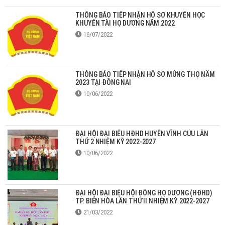
THÔNG BÁO TIẾP NHẬN HỒ SƠ KHUYẾN HỌC
KHUYẾN TÀI HỌ DƯƠNG NĂM 2022
16/07/2022
THÔNG BÁO TIẾP NHẬN HỒ SƠ MỪNG THỌ NĂM
2023 TẠI ĐỒNG NAI
10/06/2022
ĐẠI HỘI ĐẠI BIỂU HĐHD HUYỆN VĨNH CỬU LẦN
THỨ 2 NHIỆM KỲ 2022-2027
10/06/2022
ĐẠI HỘI ĐẠI BIỂU HỘI ĐỒNG HỌ DƯƠNG (HĐHD)
TP. BIÊN HÒA LẦN THỨ II NHIỆM KỲ 2022-2027
21/03/2022