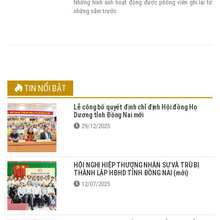
Những hình ảnh hoạt động được phóng viên ghi lại từ
những năm trước
TIN NỔI BẬT
Lễ công bố quyết định chỉ định Hội đồng Họ
Dương tỉnh Đồng Nai mới
29/12/2025
HỘI NGHỊ HIỆP THƯƠNG NHÂN SỰ VÀ TRÙ BỊ
THÀNH LẬP HĐHD TỈNH ĐỒNG NAI (mới)
12/07/2025