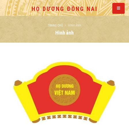
HỌ DƯƠNG ĐỒNG NAI
TRANG CHỦ
HÌNH ẢNH
Hình ảnh