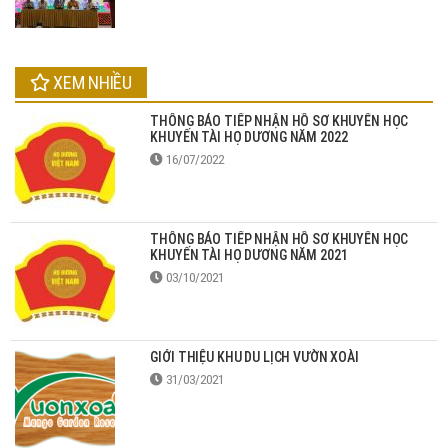
XEM NHIỀU
THÔNG BÁO TIẾP NHẬN HỒ SƠ KHUYẾN HỌC
KHUYẾN TÀI HỌ DƯƠNG NĂM 2022
16/07/2022
THÔNG BÁO TIẾP NHẬN HỒ SƠ KHUYẾN HỌC
KHUYẾN TÀI HỌ DƯƠNG NĂM 2021
03/10/2021
GIỚI THIỆU KHU DU LỊCH VƯỜN XOÀI
31/03/2021